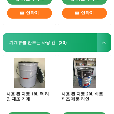
연락처
연락처
회사 소개
공장 여행
기계류를 만드는 사용 캔
(33)
품질 관리
인용문을 요구하세요
자동 주석은 성형기 할 수있
사용 된 자동 18L 팩 라
사용 된 자동 20L 배트
주류및음료는 성형기 할 수있
인 제조 기계
제조 제품 라인
분무기는 성형기 할 수있