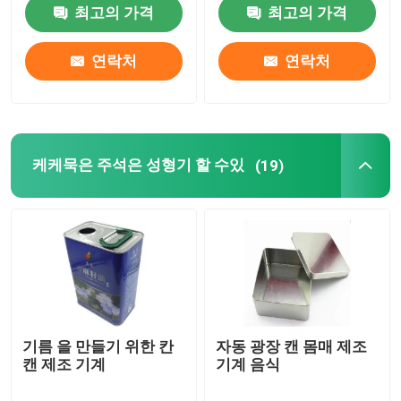
최고의 가격
최고의 가격
기계류를 만드는 사용 캔
연락처
연락처
케케묵은 주석은 성형기 할 수있
주석 박스 성형기
케케묵은 주석은 성형기 할 수있
(19)
쉬운 개구 단 기계류
캡 기계에서 떨어져 뒤틀리세요
사용 된 인쇄기
기름 을 만들기 위한 칸
자동 광장 캔 몸매 제조
캔 제조 기계
기계 음식
양철 인쇄 장비